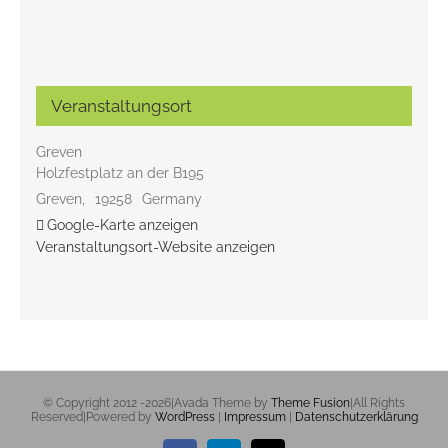
Veranstaltungsort
Greven
Holzfestplatz an der B195
Greven
,
19258
Germany
Google-Karte anzeigen
Veranstaltungsort-Website anzeigen
© Copyright 2012 -
2026|Avada Theme by
Theme Fusion
|All Rights
Reserved|Powered by
WordPress
|
Impressum
|
Datenschutzerklärung