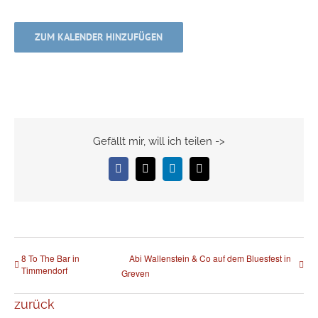
ZUM KALENDER HINZUFÜGEN
Gefällt mir, will ich teilen ->
Facebook
X
LinkedIn
E-
Mail
8 To The Bar in
Abi Wallenstein & Co auf dem Bluesfest in
Timmendorf
Greven
zurück