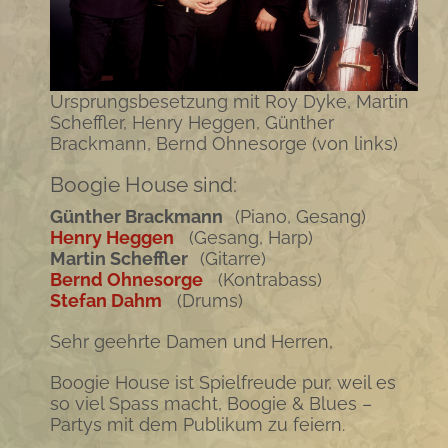
Ursprungsbesetzung mit Roy Dyke, Martin
Scheffler, Henry Heggen, Günther
Brackmann, Bernd Ohnesorge (von links)
Boogie House sind:
Günther Brackmann
(Piano, Gesang)
Henry Heggen
(Gesang, Harp)
Martin Scheffler
(Gitarre)
Bernd Ohnesorge
(Kontrabass)
Stefan Dahm
(Drums)
Sehr geehrte Damen und Herren,
Boogie House ist Spielfreude pur, weil es
so viel Spass macht, Boogie & Blues –
Partys mit dem Publikum zu feiern.