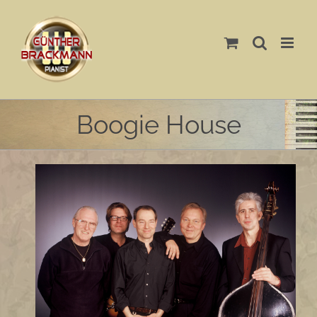
Skip
to
content
Boogie House