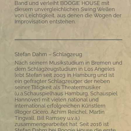
Band und verleiht BOOGIE HOUSE mit
diesem unvergleichlichen Swing Wellen
von Leichtigkeit, aus denen die Wogen der
Improvisation entstehen.
Stefan Dahm – Schlagzeug
Nach seinem Musikstudium in Bremen und
dem Schlagzeugstudium in Los Angeles
lebt Stefan seit 2003 in Hamburg und ist
ein gefragter Schlagzeuger, der neben
seiner Tätigkeit als Theatermusiker
(u.a.Schauspielhaus Hamburg, Schauspiel
Hannover) mit vielen national und
international erfolgreichen Künstlern
(Roger Cicero, Achim Reichel, Martin
Tingvall, Bill Ramsey u.v.a.)
zusammengearbeitet hat. Seit 2016 ist
Stefan Dahm bei Boogie House die erste