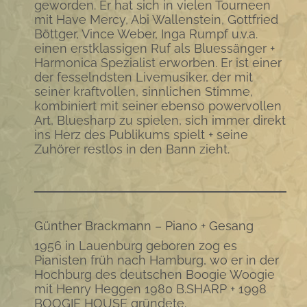
geworden. Er hat sich in vielen Tourneen
mit Have Mercy, Abi Wallenstein, Gottfried
Böttger, Vince Weber, Inga Rumpf u.v.a.
einen erstklassigen Ruf als Bluessänger +
Harmonica Spezialist erworben. Er ist einer
der fesselndsten Livemusiker, der mit
seiner kraftvollen, sinnlichen Stimme,
kombiniert mit seiner ebenso powervollen
Art, Bluesharp zu spielen, sich immer direkt
ins Herz des Publikums spielt + seine
Zuhörer restlos in den Bann zieht.
Günther Brackmann – Piano + Gesang
1956 in Lauenburg geboren zog es
Pianisten früh nach Hamburg, wo er in der
Hochburg des deutschen Boogie Woogie
mit Henry Heggen 1980 B.SHARP + 1998
BOOGIE HOUSE gründete.