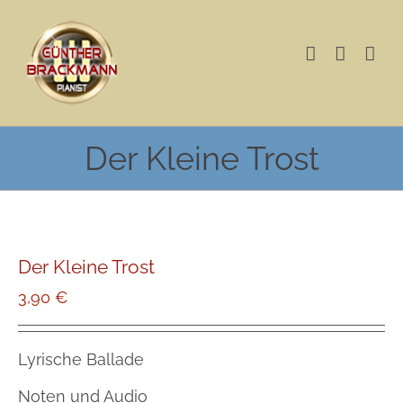
Skip
to
content
Der Kleine Trost
Der Kleine Trost
3,90
€
Lyrische Ballade
Noten und Audio