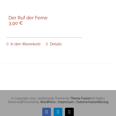
Der Ruf der Ferne
3,90
€
In den Warenkorb
Details
© Copyright 2012 -
2026|Avada Theme by
Theme Fusion
|All Rights
Reserved|Powered by
WordPress
|
Impressum
|
Datenschutzerklärung
Facebook
LinkedIn
E-