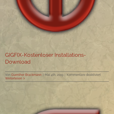
GIGFIX-Kostenloser Installations-
Download
für
Von
Guenther Brackmann
|
Mai 4th, 2019
|
Kommentare deaktiviert
GIGFIX-
Weiterlesen
Kostenlo
Installati
Downloa