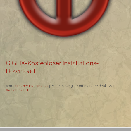
GIGFIX-Kostenloser Installations-
Download
für
Von
Guenther Brackmann
|
Mai 4th, 2019
|
Kommentare deaktiviert
GIGFIX-
Weiterlesen
Kostenlo
Installati
Downloa