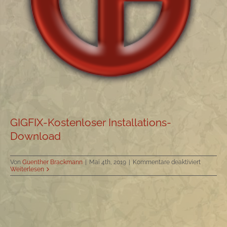
GIGFIX-Kostenloser Installations-
Download
für
Von
Guenther Brackmann
|
Mai 4th, 2019
|
Kommentare deaktiviert
GIGFIX-
Weiterlesen
Kostenlo
Installati
Downloa