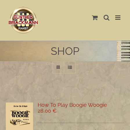
Skip
to
content
SHOP
How To Play Boogie Woogie
28,00
€